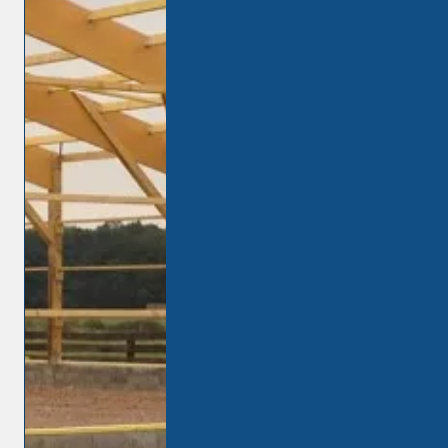
Agrandisseme
nt maison bois
Notre entreprise
Marius M Le
Bois,
spécialisée en
agrandissement de maison en
bois à
NOGENT LE ROTROU
est
à votre service pour prendre en
charge tous vos p...