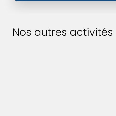
Nos autres activité
Entreprise
couverture
Avec Marius M Le Bois vous
pouvez nous confier vos
travaux de couverture à
NOGENT LE ROTROU avec
sérénité car nous sommes des
spécialistes reconnus pour
notre savoir-faire et notre