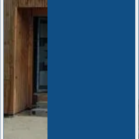
agricole
Chez
Marius M Le Bois
, nous
mettons notre
savoir-faire et
nos compétences
au service
de nos clients. Notre expertise
dans la
construction de
bâtiment