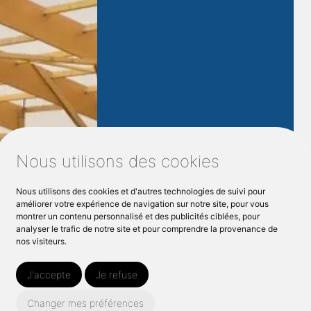
Agrandisseme
nt maison bois
Notre entreprise
Marius M Le
Nous utilisons des cookies
Bois,
spécialisée en
agrandissement de maison en
Nous utilisons des cookies et d'autres technologies de suivi pour
bois à
NOGENT LE ROTROU
est
améliorer votre expérience de navigation sur notre site, pour vous
montrer un contenu personnalisé et des publicités ciblées, pour
à votre service pour prendre en
analyser le trafic de notre site et pour comprendre la provenance de
charge tous vos p...
nos visiteurs.
J'accepte
Je refuse
Changer mes préférences