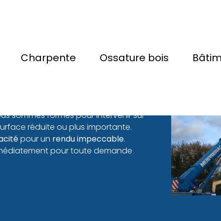
en Charpentier
Charpente
Ossature bois
Bâti
r et vous recherchez un
charpentier
us, faites appel à l'entreprise
Marius
us sommes formés pour intervenir sur
surface réduite ou plus importante.
cacité
pour un
rendu impeccable
.
immédiatement pour toute demande