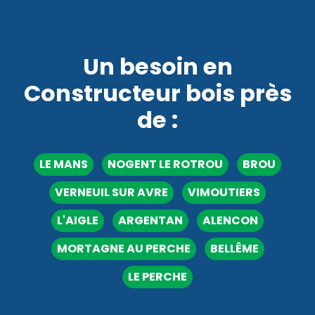
Un besoin en
Constructeur bois près
de :
LE MANS
NOGENT LE ROTROU
BROU
VERNEUIL SUR AVRE
VIMOUTIERS
L'AIGLE
ARGENTAN
ALENCON
MORTAGNE AU PERCHE
BELLÊME
LE PERCHE