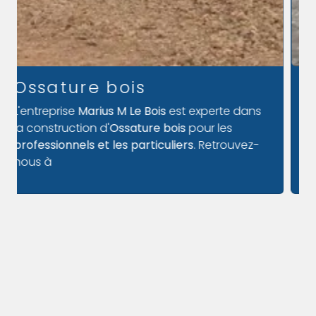
Couvreur
Besoin d'un
couvreur
à
BELLÊME
? Notre
entreprise est là pour répondre à tous vos
besoins ! Nous agissons
directement chez
vous
pour vos projet...