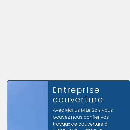
Charpentier
Vous êtes un professionnel ou
un particulier et vous
recherchez un
charpentier
près
de
MORTAGNE AU PERCHE
? Ne
cherchez plus, faites appel à