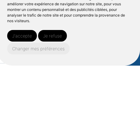
améliorer votre expérience de navigation sur notre site, pour vous
montrer un contenu personnalisé et des publicités ciblées, pour
analyser le trafic de notre site et pour comprendre la provenance de
nos visiteurs.
J'accepte
Je refuse
Changer mes préférences
om*
Nom*
se e-mail*
Téléphone