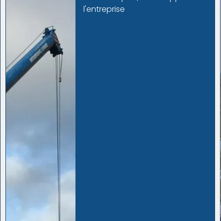
nos compétences
au service
de nos clients. Notre expertise
dans la
construction de
bâtiment