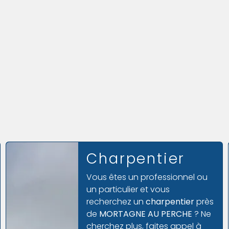
Construction
bâtiment
agricole
Chez
Marius M Le Bois
, nous
mettons notre
savoir-faire et