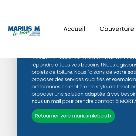
Accueil
Couverture
Nos prestations 
Besoin d'un
couvreur
à
MORTAGNE AU PER
répondre à tous vos besoins ! Nous agisso
projets de toiture. Nous faisons de
votre sat
proposer des services qualifiés et exempla
préférences en matière de style, de fonctio
proposer une
solution adaptée
à vos besoin
nous un mail
pour prendre contact à
MORTA
Retourner vers mariusmlebois.fr