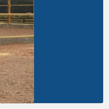
d'
Ossature bois
pour les
professionnels et les
particuliers
. Retrouvez-nous à