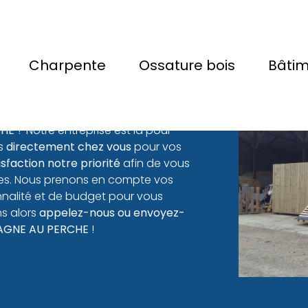
Charpente
Ossature bois
Bâti
en Couvreur
CHE
? Notre entreprise est là pour
ns
directement chez vous
pour vos
isfaction notre priorité
afin de vous
ires. Nous prenons en compte vos
nnalité et de budget pour vous
s alors
appelez-nous ou envoyez-
GNE AU PERCHE
!