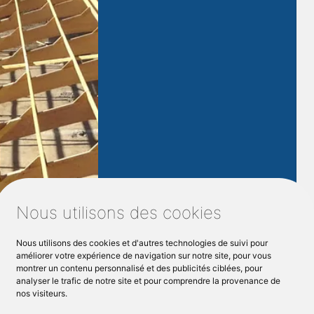
Agrandisseme
nt maison bois
Nous utilisons des cookies
Notre entreprise
Marius M Le
Nous utilisons des cookies et d'autres technologies de suivi pour
Bois,
spécialisée en
améliorer votre expérience de navigation sur notre site, pour vous
montrer un contenu personnalisé et des publicités ciblées, pour
agrandissement de maison en
analyser le trafic de notre site et pour comprendre la provenance de
bois à
LE MANS
est à votre
nos visiteurs.
service pour prendre en charge