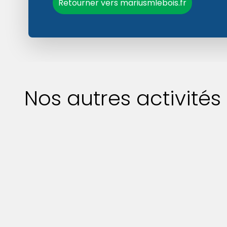
Retourner vers mariusmlebois.fr
Nos autres activités
Construction
bâtiment
agricole
Chez
Marius M Le Bois
, nous
mettons notre
savoir-faire et