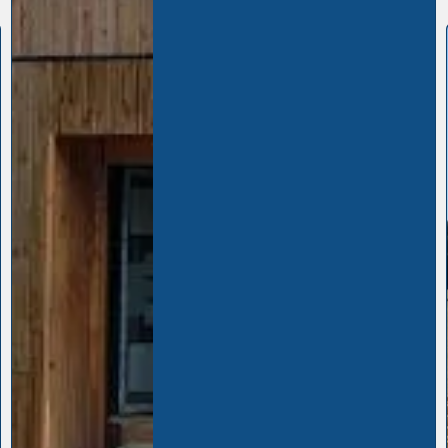
Structure bois
Notre entreprise
Marius M Le
Bois
est à votre disposition pour
tous vos travaux de charpente,
de couverture et de
création
de structure en bois à
LE MAN...