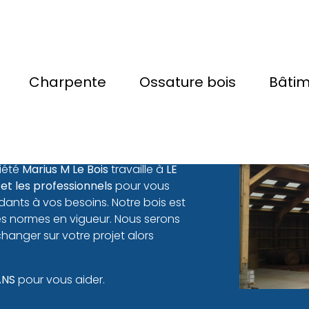
en Garage en
Charpente
Ossature bois
Bâti
 votre matériel de travail ou des
ciété
Marius M Le Bois
travaille à
LE
 et les professionnels
pour vous
ants à vos besoins. Notre bois est
les normes en vigueur. Nous serons
anger sur votre projet alors
ANS
pour vous aider.