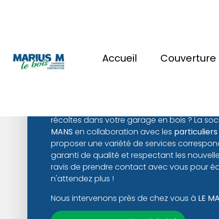
Nos prestations 
Accueil
Couverture
bois
Vous devez protéger ou ranger votre voiture,
récoltes dans votre garage en bois ? La so
MANS
en collaboration avec les
particuliers
proposer une variété de services correspond
garanti de qualité et respectant les nouvel
ravis de prendre contact avec vous pour éch
n'attendez plus !
Nous intervenons près de chez vous à
LE M