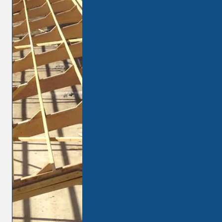
Agrandisseme
nt maison bois
Notre entreprise
Marius M Le
Bois,
spécialisée en
agrandissement de maison en
bois à
LE MANS
est à votre
service pour prendre en charge