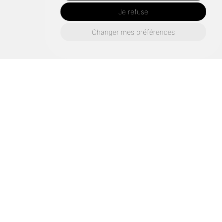
Je refuse
Changer mes préférences
Nos-activites
Agrandissement-maison-bois
Agrandissement-maison-bois-argentan