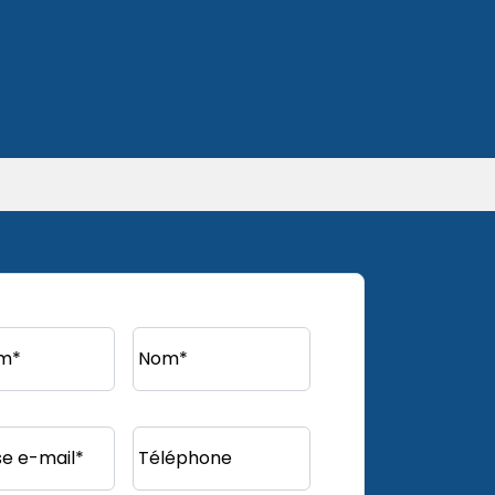
m*
Nom*
e e-mail*
Téléphone