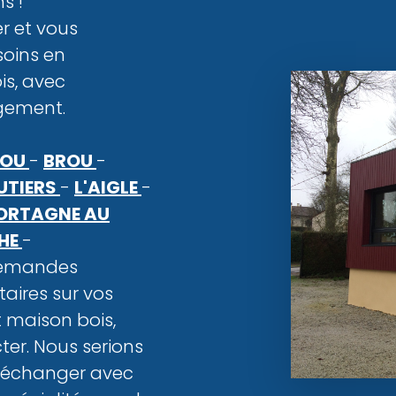
s !
r et vous
oins en
s, avec
gement.
ROU
-
BROU
-
UTIERS
-
L'AIGLE
-
ORTAGNE AU
CHE
-
 demandes
aires sur vos
 maison bois,
ter. Nous serions
d’échanger avec