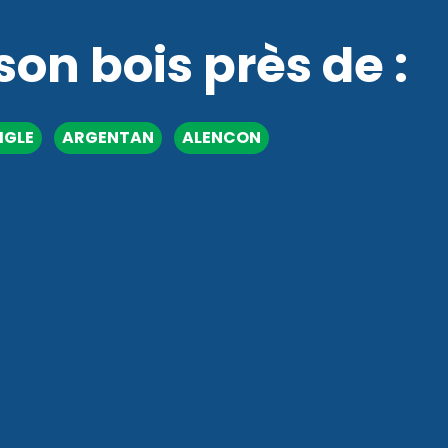
n bois près de :
AIGLE
ARGENTAN
ALENCON