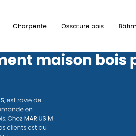
Charpente
Ossature bois
Bâti
 BOIS
pour vos bes
ent maison bois 
IS
, est ravie de
demande en
is. Chez
MARIUS M
os clients est au