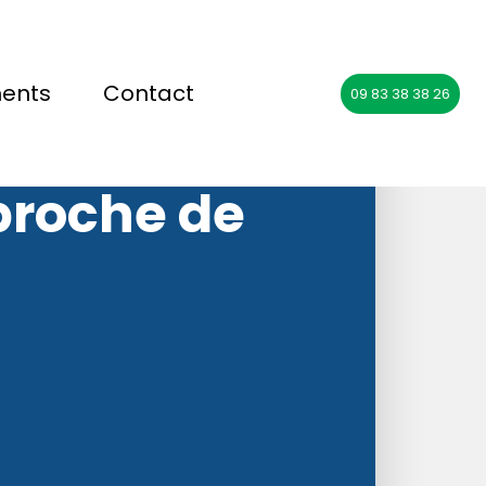
ments
Contact
09 83 38 38 26
oins en
proche de